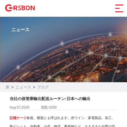
ニュース
家
>
ニュース
>
ブログ
当社の保管庫輸出配送ルーチン:日本への輸出
Aug 07,2026
閲覧:4200
記憶ケージ
倉籠、蝶籠とも呼ばれます。赤ワイン、家電製品、加工、
瓶ビレット、自動車、小売、物流、農産物など、さまざまな分野の現