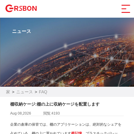
ニュース
家
>
ニュース
>
FAQ
棚収納ケージ:棚の上に収納ケージを配置します
Aug 08,2026
閲覧:4193
企業の倉庫の保管では、棚のアプリケーションは、絶対的なシェアを
占めている。棚の上に置かれています
檻記憶
、プラスチックパレッ