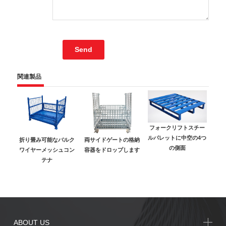
関連製品
フォークリフトスチー
亜鉛
ルパレットに中空の4つ
折り畳み可能なバルク
両サイドゲートの格納
の側面
ワイヤーメッシュコン
容器をドロップします
テナ
ABOUT US