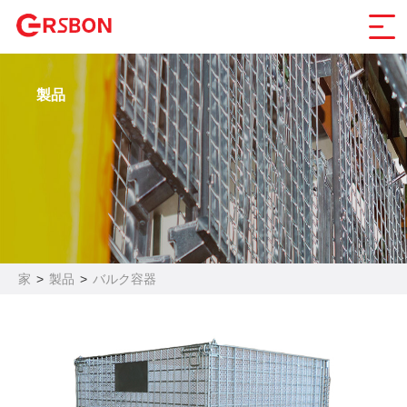
製品
家
>
製品
>
バルク容器