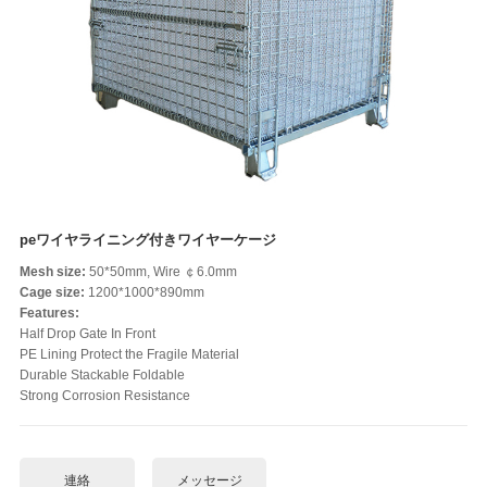
peワイヤライニング付きワイヤーケージ
Mesh size:
50*50mm, Wire ￠6.0mm
Cage size:
1200*1000*890mm
Features:
Half Drop Gate In Front
PE Lining Protect the Fragile Material
Durable Stackable Foldable
Strong Corrosion Resistance
連絡
メッセージ